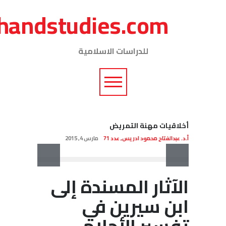
journalofshareiarese