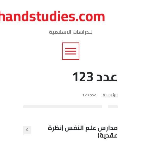
journalofshareiarese