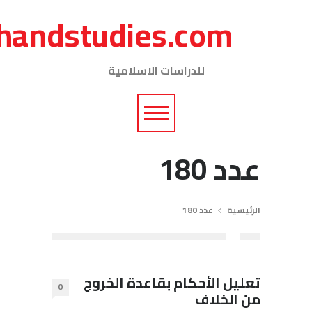
journalofshareiarese